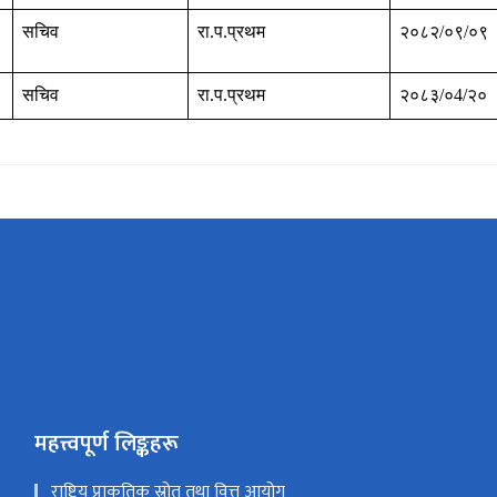
सचिव
रा.प.प्रथम
२०८२/०९/०९
सचिव
रा.प.प्रथम
२०८३/०4/२०
महत्त्वपूर्ण लिङ्कहरू
राष्ट्रिय प्राकृतिक स्रोत तथा वित्त आयोग