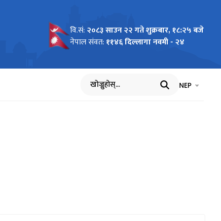
वि.सं:
२०८३ साउन २२ गते शुक्रबार, १८:२५ बजे
नेपाल संवत:
११४६ दिल्लागा नवमी - २४
भाषा चयन गर्नुह
भाषा प
NEP
खोज्नुहोस्