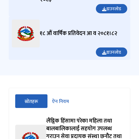
डाउनलोड
१८ औं वार्षिक प्रतिवेदन आ व २०८१।८२
डाउनलोड
सीधा
स्रोतहरू
ऐन नियम
पहिलो
(सक्रिय ट्याब)
ट्याबको
सामग्रीमा
लैङ्गिक हिंसामा परेका महिला तथा
जानुहोस्
बालबालिकालाई सहयोग उपलब्ध
गराउन सेवा प्रदायक संस्था छनौट तथा