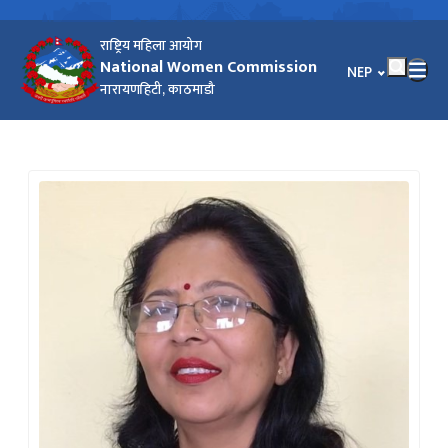
राष्ट्रिय महिला आयोग
National Women Commission
भाषा चयन गर्नुहोस
NEP
नारायणहिटी, काठमाडौ